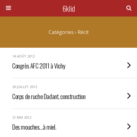
6klid
Catégories ›
Récit
14 AOÛT 2012
Congrès AFC 2011 à Vichy
20 JUILLET 2012
Corps de ruche Dadant, construction
21 MAI 2012
Des mouches…à miel.