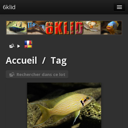
6klid
Albums
Tags liés
Spéciales
Menu
Accueil
/
Tag
Albums liés
Rechercher dans ce lot
Identification