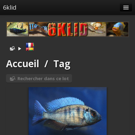
6klid
Albums
Tags liés
Spéciales
Menu
Accueil
/
Tag
Albums liés
Rechercher dans ce lot
Identification