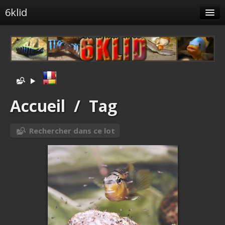
6klid
Albums
Tags liés
Spéciales
Menu
Accueil
/
Tag
Albums liés
Rechercher dans ce lot
Identification