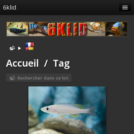
6klid
Albums
Tags liés
Spéciales
Menu
Accueil
/
Tag
Albums liés
Rechercher dans ce lot
Identification