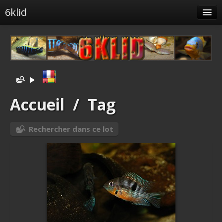
6klid
Albums
Tags liés
Spéciales
Menu
Accueil
/
Tag
Albums liés
Rechercher dans ce lot
Identification