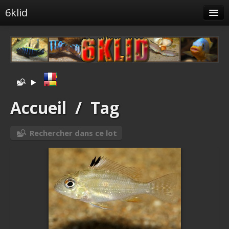
6klid
Albums
Tags liés
Spéciales
Menu
Accueil
/
Tag
Albums liés
Rechercher dans ce lot
Identification