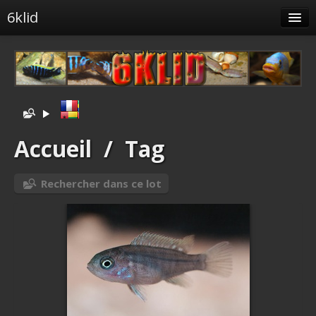
6klid
Albums
Tags liés
Spéciales
Menu
Accueil
/
Tag
Albums liés
Rechercher dans ce lot
Identification