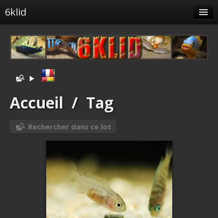
6klid
Albums
Tags liés
Spéciales
Menu
Accueil
/
Tag
Albums liés
Rechercher dans ce lot
Identification