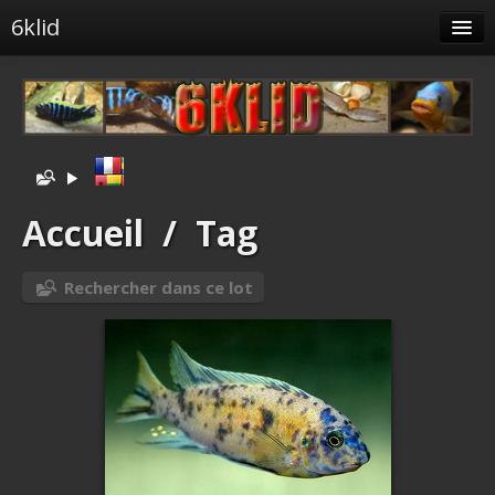
6klid
Albums
Tags liés
Spéciales
Menu
Accueil
/
Tag
Albums liés
Rechercher dans ce lot
Identification