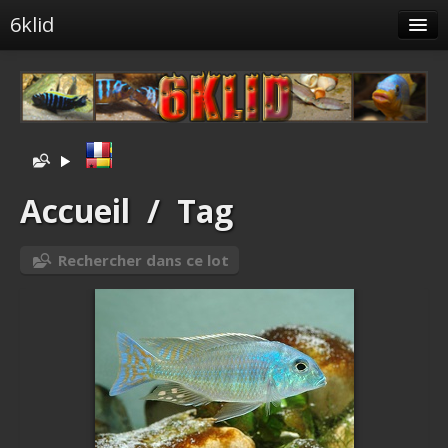
6klid
Albums
Tags liés
Spéciales
Menu
Accueil
/
Tag
Albums liés
Rechercher dans ce lot
Identification