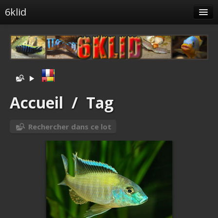
6klid
Albums
Tags liés
Spéciales
Menu
Accueil
/
Tag
Albums liés
Rechercher dans ce lot
Identification