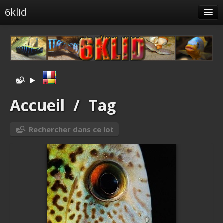
6klid
Albums
Tags liés
Spéciales
Menu
Accueil
/
Tag
Albums liés
Rechercher dans ce lot
Identification