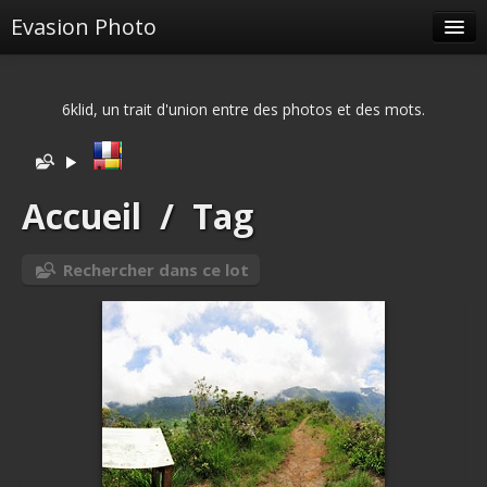
Evasion Photo
Albums
6klid, un trait d'union entre des photos et des mots.
Tags liés
Spéciales
Menu
Accueil
/
Tag
Albums liés
Rechercher dans ce lot
Identification