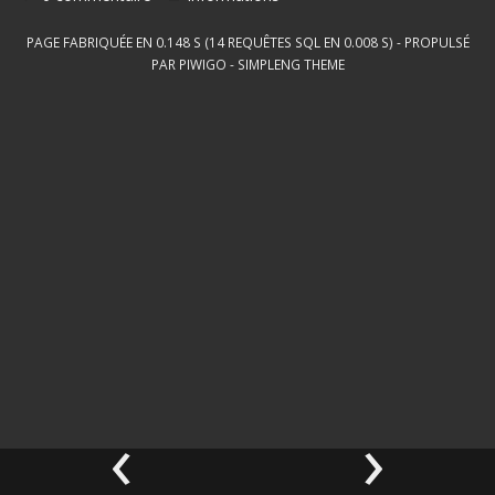
PAGE FABRIQUÉE EN 0.148 S (14 REQUÊTES SQL EN 0.008 S) - PROPULSÉ
PAR
PIWIGO
-
SIMPLENG THEME
‹
›