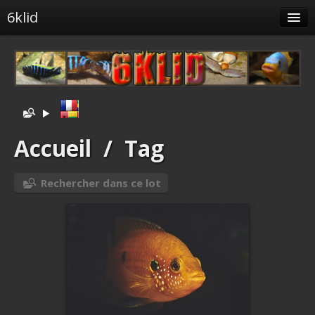
6klid
Albums
Tags liés
Spéciales
Menu
Accueil
/
Tag
Albums liés
Rechercher dans ce lot
Identification