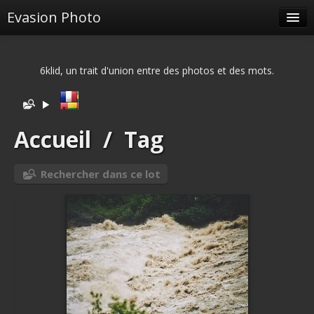
Evasion Photo
Albums
6klid, un trait d'union entre des photos et des mots.
Tags liés
Spéciales
Menu
Accueil
/
Tag
Albums liés
Rechercher dans ce lot
Identification