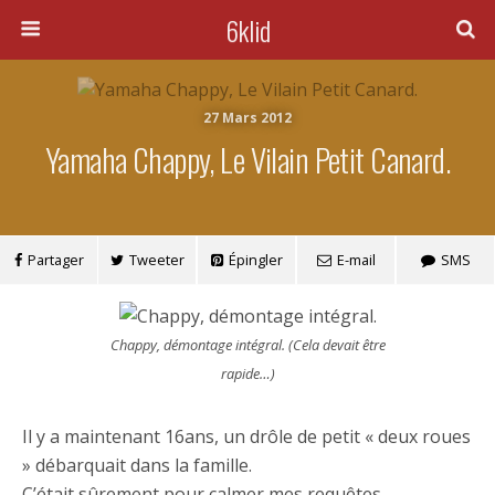
6klid
27 Mars 2012
Yamaha Chappy, Le Vilain Petit Canard.
Partager
Tweeter
Épingler
E-mail
SMS
Chappy, démontage intégral. (Cela devait être
rapide…)
Il y a maintenant 16ans, un drôle de petit « deux roues
» débarquait dans la famille.
C’était sûrement pour calmer mes requêtes