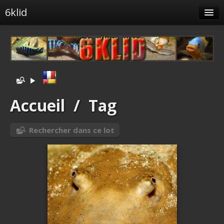
6klid
Albums
Tags liés
Spéciales
Menu
Accueil
/
Tag
Albums liés
Rechercher dans ce lot
Identification